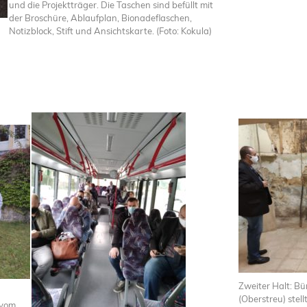
und die Projektträger. Die Taschen sind befüllt mit
der Broschüre, Ablaufplan, Bionadeflaschen,
Notizblock, Stift und Ansichtskarte. (Foto: Kokula)
Zweiter Halt: Bü
(Oberstreu) stel
ß vom