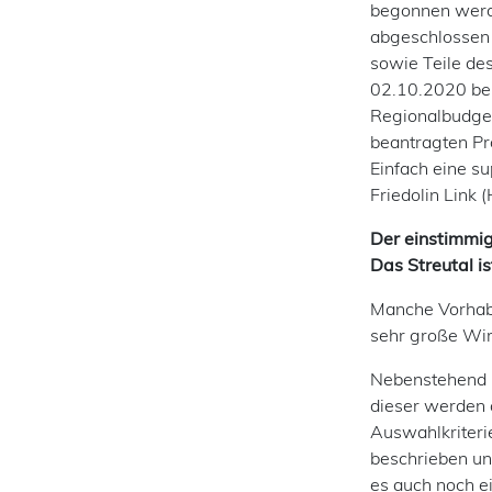
begonnen werd
abgeschlossen 
sowie Teile de
02.10.2020 bei
Regionalbudget
beantragten Pr
Einfach eine su
Friedolin Link 
Der einstimmige
Das Streutal is
Manche Vorhabe
sehr große Wir
Nebenstehend k
dieser werden a
Auswahlkriteri
beschrieben un
es auch noch e