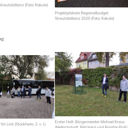
treutalallianz (Foto: Kokula)
Projektplakate Regionalbudget
Streutalallianz 2020 (Foto: Kokula)
ng:
Erster Halt: Bürgermeister Michael Kraus
n Link (Stockheim, 2. v. l.)
(Mellrichstadt, Bild links) und Brigitte Pro