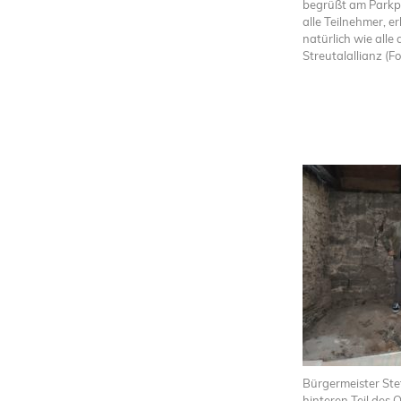
begrüßt am Parkpl
alle Teilnehmer, e
natürlich wie alle 
Streutalallianz (Fo
Bürgermeister Stef
hinteren Teil des O