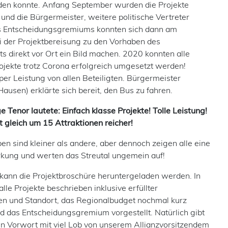
en konnte. Anfang September wurden die Projekte
und die Bürgermeister, weitere politische Vertreter
s Entscheidungsgremiums konnten sich dann am
 der Projektbereisung zu den Vorhaben des
s direkt vor Ort ein Bild machen. 2020 konnten alle
ojekte trotz Corona erfolgreich umgesetzt werden!
per Leistung von allen Beteiligten. Bürgermeister
(Hausen) erklärte sich bereit, den Bus zu fahren.
 Tenor lautete: Einfach klasse Projekte! Tolle Leistung!
t gleich um 15 Attraktionen reicher!
n sind kleiner als andere, aber dennoch zeigen alle eine
kung und werten das Streutal ungemein auf!
ann die Projektbroschüre heruntergeladen werden. In
lle Projekte beschrieben inklusive erfüllter
en und Standort, das Regionalbudget nochmal kurz
d das Entscheidungsgremium vorgestellt. Natürlich gibt
in Vorwort mit viel Lob von unserem Allianzvorsitzendem