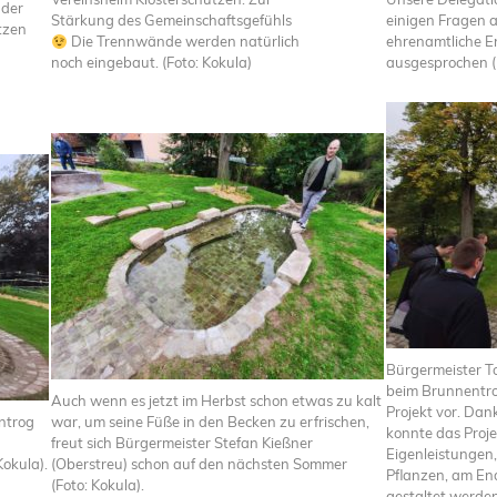
 der
Stärkung des Gemeinschaftsgefühls
einigen Fragen a
tzen
Die Trennwände werden natürlich
ehrenamtliche 
noch eingebaut. (Foto: Kokula)
ausgesprochen (
Bürgermeister To
beim Brunnentrog
Auch wenn es jetzt im Herbst schon etwas zu kalt
Projekt vor. Dan
ntrog
war, um seine Füße in den Becken zu erfrischen,
konnte das Projek
freut sich Bürgermeister Stefan Kießner
Eigenleistungen, 
Kokula).
(Oberstreu) schon auf den nächsten Sommer
Pflanzen, am End
(Foto: Kokula).
gestaltet werden