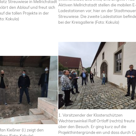
atz Streuwiese in Mellrichstadt
Aktiven Mellrichstadt stellen die mobilen E
rklärt den Ablauf und freut sich
Ladestationen vor; hier an der Stadtmauer
auf die tollen Projekte in der
Streuwiese. Die zweite Ladestation befinde
to: Kokula)
bei der Kreisgallerie (Foto: Kokula)
1. Vorsitzender der Klosterschützen
Wechterswinkel Ralf Ortloff (rechts) freute 
über den Besuch. Er ging kurz auf die
an Kießner (l.) zeigt den
Projekthintergründe ein und dass durch C
fens (Foto: Kokula).