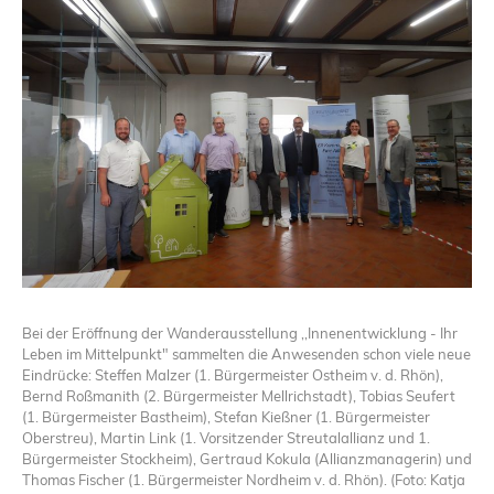
Bei der Eröffnung der Wanderausstellung ,,Innenentwicklung - Ihr
Leben im Mittelpunkt" sammelten die Anwesenden schon viele neue
Eindrücke: Steffen Malzer (1. Bürgermeister Ostheim v. d. Rhön),
Bernd Roßmanith (2. Bürgermeister Mellrichstadt), Tobias Seufert
(1. Bürgermeister Bastheim), Stefan Kießner (1. Bürgermeister
Oberstreu), Martin Link (1. Vorsitzender Streutalallianz und 1.
Bürgermeister Stockheim), Gertraud Kokula (Allianzmanagerin) und
Thomas Fischer (1. Bürgermeister Nordheim v. d. Rhön). (Foto: Katja