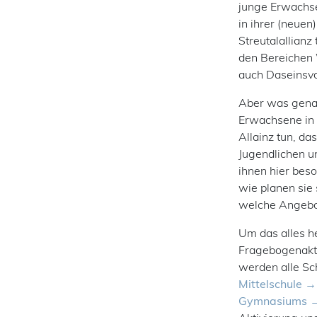
junge Erwachse
in ihrer (neuen
Streutalallianz 
den Bereichen 
auch Daseinsv
Aber was genau
Erwachsene in 
Allainz tun, da
Jugendlichen u
ihnen hier bes
wie planen sie
welche Angebot
Um das alles he
Fragebogenakti
werden alle Sc
Mittelschule
Gymnasiums