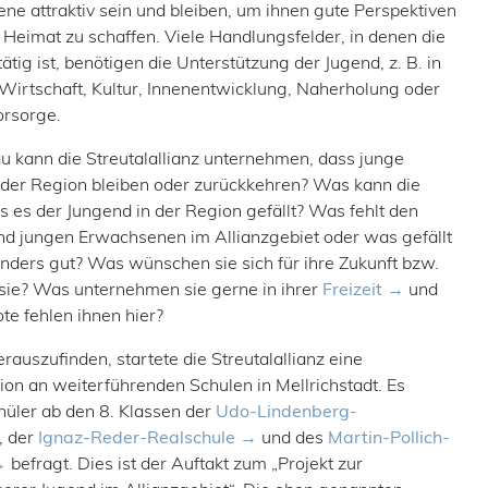
ne attraktiv sein und bleiben, um ihnen gute Perspektiven
) Heimat zu schaffen. Viele Handlungsfelder, in denen die
tätig ist, benötigen die Unterstützung der Jugend, z. B. in
Wirtschaft, Kultur, Innenentwicklung, Naherholung oder
orsorge.
 kann die Streutalallianz unternehmen, dass junge
der Region bleiben oder zurückkehren? Was kann die
ss es der Jungend in der Region gefällt? Was fehlt den
nd jungen Erwachsenen im Allianzgebiet oder was gefällt
onders gut? Was wünschen sie sich für ihre Zukunft bzw.
 sie? Was unternehmen sie gerne in ihrer
Freizeit
und
e fehlen ihnen hier?
rauszufinden, startete die Streutalallianz eine
on an weiterführenden Schulen in Mellrichstadt. Es
hüler ab den 8. Klassen der
Udo-Lindenberg-
, der
Ignaz-Reder-Realschule
und des
Martin-Pollich-
befragt. Dies ist der Auftakt zum „Projekt zur