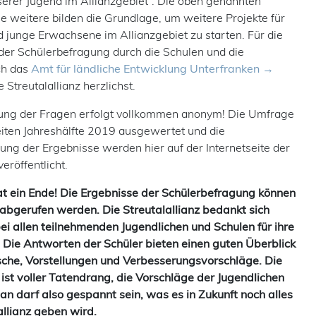
serer Jugend im Allianzgebiet“. Die oben genannten
e weitere bilden die Grundlage, um weitere Projekte für
d junge Erwachsene im Allianzgebiet zu starten. Für die
der Schülerbefragung durch die Schulen und die
ch das
Amt für ländliche Entwicklung Unterfranken
 Streutalallianz herzlichst.
ung der Fragen erfolgt vollkommen anonym! Die Umfrage
eiten Jahreshälfte 2019 ausgewertet und die
g der Ergebnisse werden hier auf der Internetseite der
veröffentlicht.
 ein Ende! Die Ergebnisse der Schülerbefragung können
bgerufen werden. Die Streutalallianz bedankt sich
bei allen teilnehmenden Jugendlichen und Schulen für ihre
 Die Antworten der Schüler bieten einen guten Überblick
che, Vorstellungen und Verbesserungsvorschläge. Die
 ist voller Tatendrang, die Vorschläge der Jugendlichen
n darf also gespannt sein, was es in Zukunft noch alles
allianz geben wird.