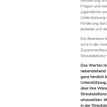
Aktivierung un
Fragen und viel
Jugendliche un
Unterstützung 
Förderung dur
bedankt sich die
Die Beantwort
wird in der zw
Zusammenfassun
Streutalallianz 
Das Warten hat
nebenstehend a
ganz herzlich 
Unterstützung.
über ihre Wüns
Streutalallianz
umzusetzen. Ma
in der Streutal