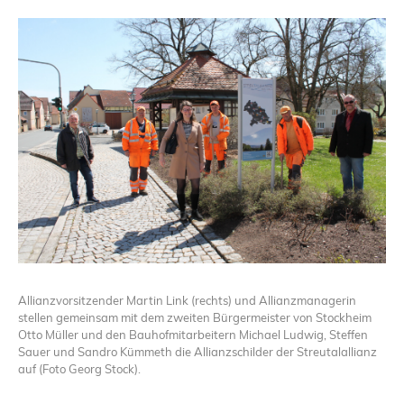
Allianzvorsitzender Martin Link (rechts) und Allianzmanagerin
stellen gemeinsam mit dem zweiten Bürgermeister von Stockheim
Otto Müller und den Bauhofmitarbeitern Michael Ludwig, Steffen
Sauer und Sandro Kümmeth die Allianzschilder der Streutalallianz
auf (Foto Georg Stock).