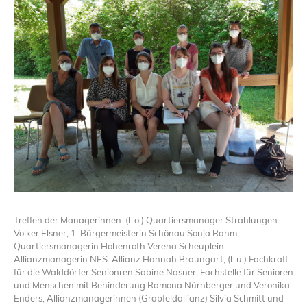
Treffen der Managerinnen: (l. o.) Quartiersmanager Strahlungen
Volker Elsner, 1. Bürgermeisterin Schönau Sonja Rahm,
Quartiersmanagerin Hohenroth Verena Scheuplein,
Allianzmanagerin NES-Allianz Hannah Braungart, (l. u.) Fachkraft
für die Walddörfer Senionren Sabine Nasner, Fachstelle für Senioren
und Menschen mit Behinderung Ramona Nürnberger und Veronika
Enders, Allianzmanagerinnen (Grabfeldallianz) Silvia Schmitt und