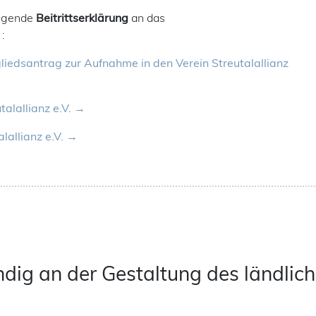
olgende
Beitrittserklärung
an das
:
gliedsantrag zur Aufnahme in den Verein Streutalallianz
alallianz e.V.
lallianz e.V.
ndig an der Gestaltung des ländli