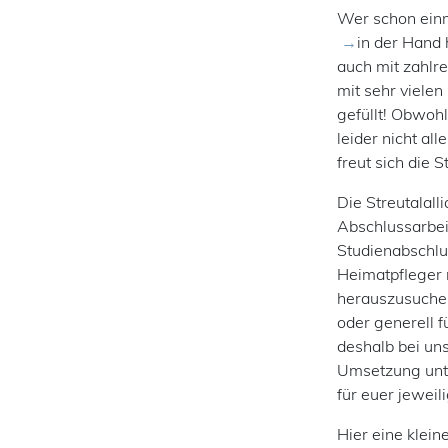
Wer schon ein
in der Hand 
auch mit zahlr
mit sehr viele
gefüllt! Obwoh
leider nicht a
freut sich die 
Die Streutalal
Abschlussarbei
Studienabschlu
Heimatpfleger 
herauszusuchen
oder generell f
deshalb bei uns
Umsetzung unte
für euer jewei
Hier eine klei