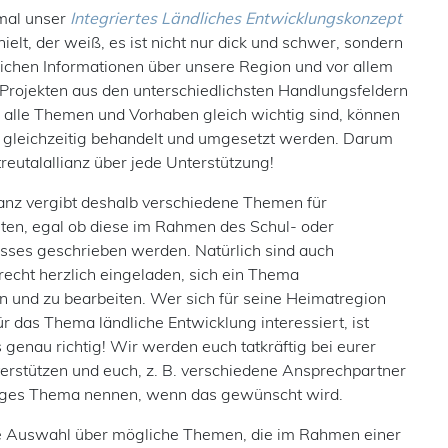
mal unser
Integriertes Ländliches Entwicklungskonzept
hielt, der weiß, es ist nicht nur dick und schwer, sondern
eichen Informationen über unsere Region und vor allem
n Projekten aus den unterschiedlichsten Handlungsfeldern
l alle Themen und Vorhaben gleich wichtig sind, können
lle gleichzeitig behandelt und umgesetzt werden. Darum
Streutalallianz über jede Unterstützung!
lianz vergibt deshalb verschiedene Themen für
ten, egal ob diese im Rahmen des Schul- oder
sses geschrieben werden. Natürlich sind auch
recht herzlich eingeladen, sich ein Thema
 und zu bearbeiten. Wer sich für seine Heimatregion
ür das Thema ländliche Entwicklung interessiert, ist
 genau richtig! Wir werden euch tatkräftig bei eurer
rstützen und euch, z. B. verschiedene Ansprechpartner
liges Thema nennen, wenn das gewünscht wird.
ne Auswahl über mögliche Themen, die im Rahmen einer