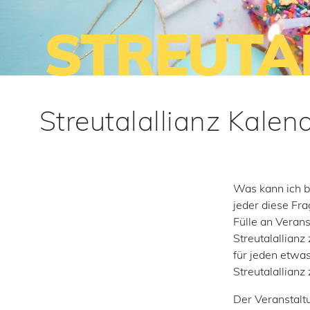
STREUTA
Streutalallianz Kalen
Was kann ich b
jeder diese Fra
Fülle an Veran
Streutalallianz 
für jeden etwas
Streutalallianz 
Der Veranstalt