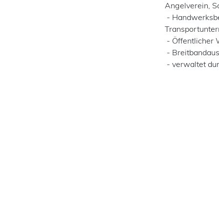
Angelverein, S
- Handwerksbet
Transportunte
- Öffentlicher
- Breitbandaus
- verwaltet du