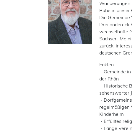
Wanderungen un
Ruhe in dieser
Die Gemeinde W
Dreiländereck 
wechselhafte 
Sachsen-Meinin
zurück, intere
deutschen Gren
Fakten:
- Gemeinde in 
der Rhön
- Historische 
sehenswerter J
- Dorfgemeinsch
regelmäßigen V
Kinderheim
- Erfülltes rel
- Lange Verein