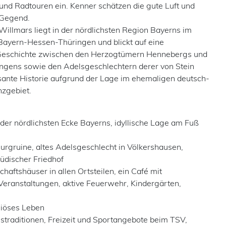
d Radtouren ein. Kenner schätzen die gute Luft und
 Gegend.
illmars liegt in der nördlichsten Region Bayerns im
Bayern-Hessen-Thüringen und blickt auf eine
Geschichte zwischen den Herzogtümern Hennebergs und
gens sowie den Adelsgeschlechtern derer von Stein
ssante Historie aufgrund der Lage im ehemaligen deutsch-
zgebiet.
der nördlichsten Ecke Bayerns, idyllische Lage am Fuß
Burgruine, altes Adelsgeschlecht in Völkershausen,
üdischer Friedhof
aftshäuser in allen Ortsteilen, ein Café mit
eranstaltungen, aktive Feuerwehr, Kindergärten,
igiöses Leben
straditionen, Freizeit und Sportangebote beim TSV,