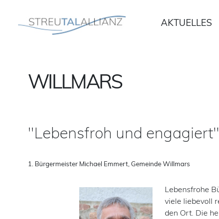
Weiter
AKTUELLES
zum
Inhalt
WILLMARS
"Lebensfroh und engagiert
1. Bürgermeister Michael Emmert, Gemeinde Willmars
Lebensfrohe Bü
viele liebevoll
den Ort. Die h